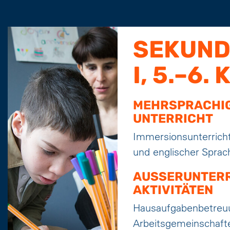
SEKUND
I, 5.–6.
MEHRSPRACHI
UNTERRICHT
Immersionsunterricht
und englischer Sprac
AUSSERUNTERR
AKTIVITÄTEN
Hausaufgabenbetreu
Arbeitsgemeinschaft