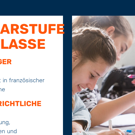
ARSTUFE
 KLASSE
GER
 in französischer
he
ICHTLICHE
ung,
en und