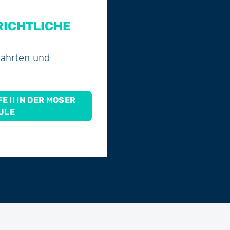
CHTLICHE A
fahrten und
 II IN DER MOSER
ULE