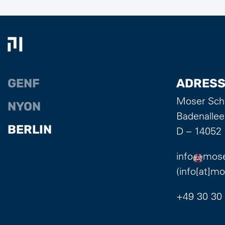
GENF
ADRESS
Moser Sch
NYON
Badenallee
BERLIN
D – 14052 
info
mose
(info[at]m
+49 30 30