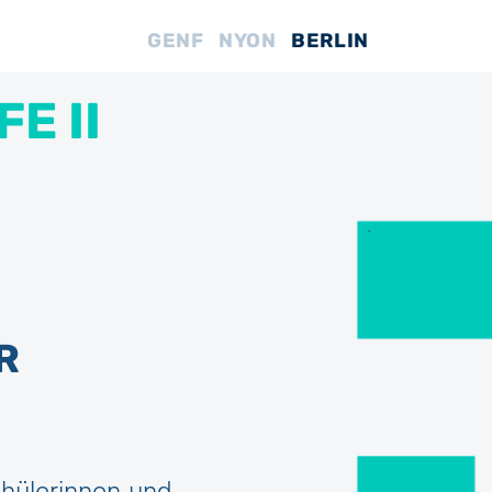
GENF
NYON
BERLIN
E II
.
R
chülerinnen und