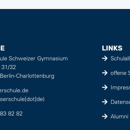
E
LINKS
ule Schweizer Gymnasium
Schulal
 31/32
offene 
Berlin-Charlottenburg
Impre
rschule
.
de
oserschule[dot]de)
Datens
 83 82 82
Alumni 