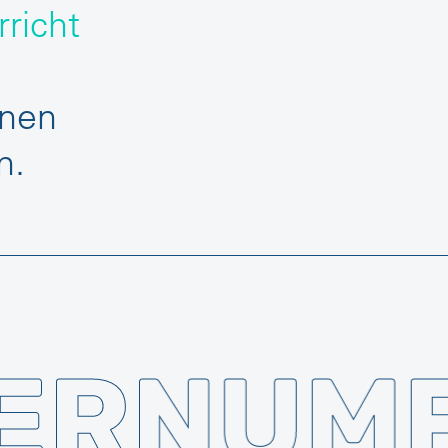
rricht
onen
n.
ERNUM