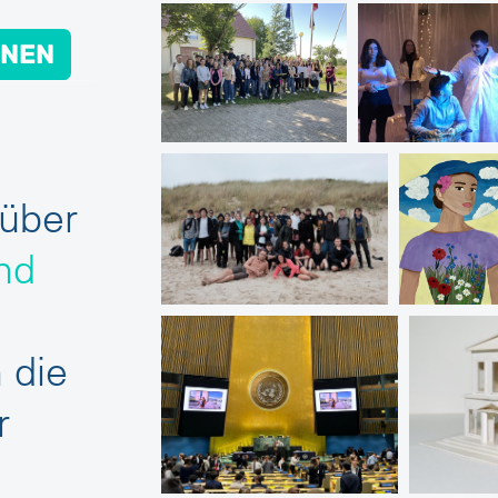
ONEN
über
nd
 die
r