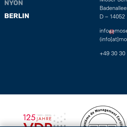
NYON
Badenallee
BERLIN
D – 14052 
info
mose
(info[at]m
+49 30 30