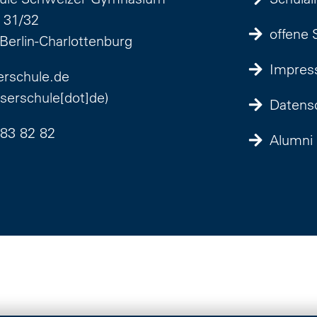
 31/32
offene 
Berlin-Charlottenburg
Impre
rschule
.
de
oserschule[dot]de)
Datens
 83 82 82
Alumni 